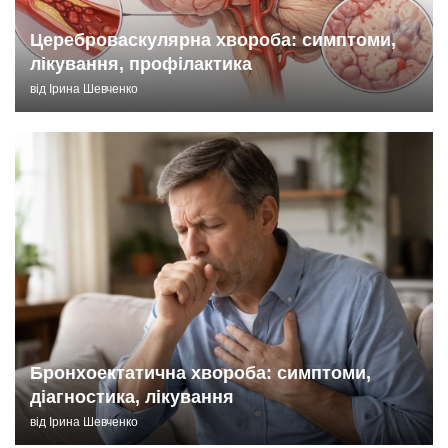
Цереброваскулярна хвороба: симптоми,
лікування, профілактика
від
Ірина Шевченко
Бронхоектатична хвороба: симптоми,
діагностика, лікування
від
Ірина Шевченко