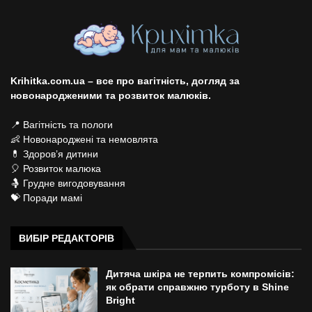
Krihitka.com.ua – все про вагітність, догляд за
новонародженими та розвиток малюків.
📍 Вагітність та пологи
👶 Новонароджені та немовлята
💊 Здоров’я дитини
🎈 Розвиток малюка
🤱 Грудне вигодовування
💝 Поради мамі
ВИБІР РЕДАКТОРІВ
Дитяча шкіра не терпить компромісів:
як обрати справжню турботу в Shine
Bright