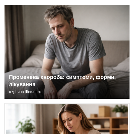
Променева хвороба: симптоми, форми,
лікування
від
Ірина Шевченко