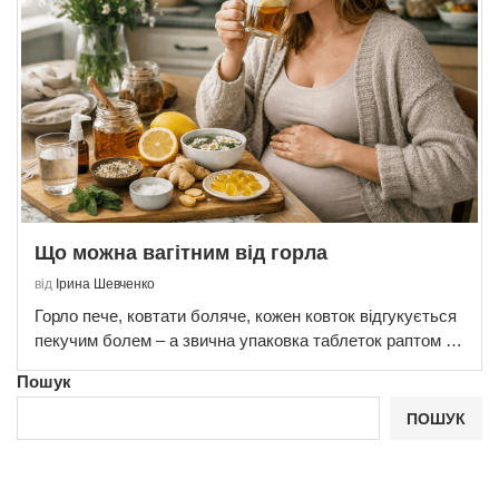
Що можна вагітним від горла
від
Ірина Шевченко
Горло пече, ковтати боляче, кожен ковток відгукується
пекучим болем – а звична упаковка таблеток раптом …
Пошук
ПОШУК